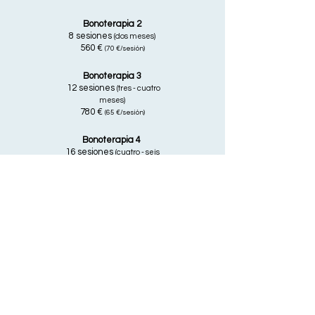
Bonoterapia 2
8 sesiones
(dos meses)
560 €
(7
0 €/sesión)
Bonoterapia 3
12 sesiones
(tres - cuatro
meses)
780 €
(6
5 €/sesión)
Bonoterapia 4
16 sesiones
(cuatro - seis
meses)
960 €
(6
0 €/sesión)
La duración de cada sesión es de una hora.
La duración de la terapia completa depende de cada
caso, y suele oscilar entre 12 y 20 sesiones.
Al principio, las sesiones se realizan una vez a la
semana. Más adelante, comienzan a realizarse una
vez cada dos semanas.