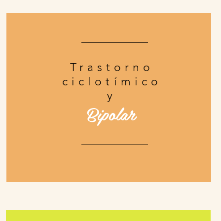
Trastorno
ciclotímico
y
Bipolar