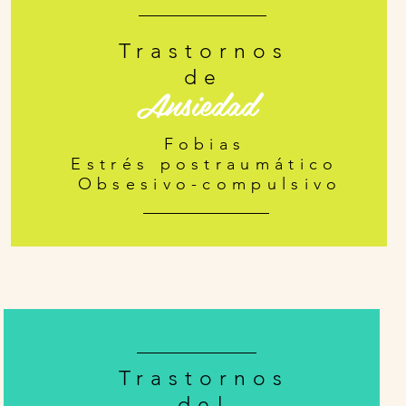
Trastornos
de
Ansiedad
Fobias
Estrés postraumático
Obsesivo-compulsivo
Trastornos
del