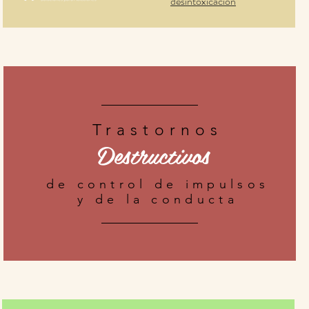
desintoxicación
Trastornos
Destructivos
de control de impulsos
y de la conducta